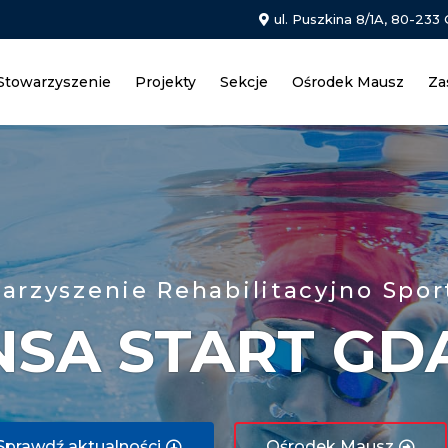
ul. Puszkina 8/1A, 80-233
Stowarzyszenie
Projekty
Sekcje
Ośrodek Mausz
Za
arzyszenie Rehabilitacyjno Spo
NSA START GD
Sprawdź aktualności
Ośrodek Mausz