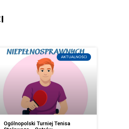
I
AKTUALNOŚCI
Ogólnopolski Turniej Tenisa