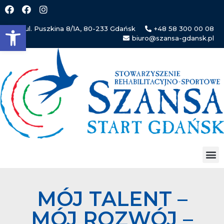
Open toolbar
ul. Puszkina 8/1A, 80-233 Gdańsk
+48 58 300 00 08
biuro@szansa-gdansk.pl
MÓJ TALENT –
MÓJ ROZWÓJ –