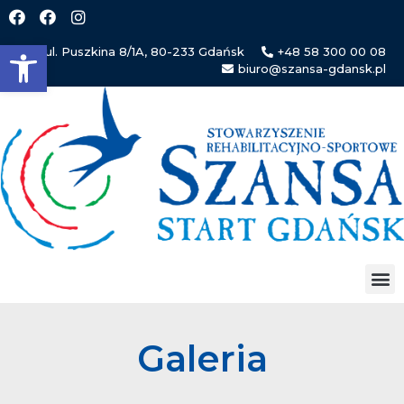
Open toolbar
ul. Puszkina 8/1A, 80-233 Gdańsk
+48 58 300 00 08
biuro@szansa-gdansk.pl
Galeria