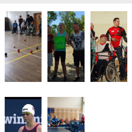
Boccia
Lekkoatletyka
Łucznictwo